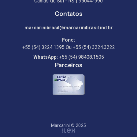
Caxias do Sul - RS | 95044-990
Contatos
marcarinibrasil@marcarinibrasil.ind.br
Fone:
+55 (54) 3224.1395
Ou
+55 (54) 3224.3222
WhatsApp:
+55 (54) 98408.1505
Parceiros
Marcarini © 2025