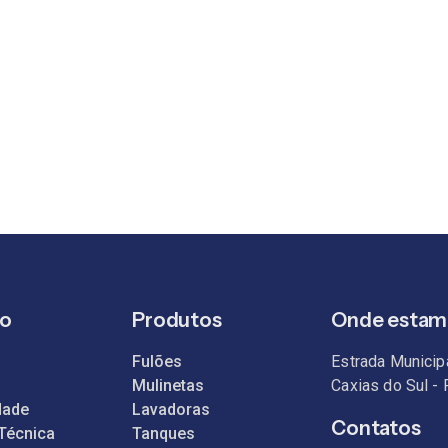
ão
Produtos
Onde estam
Fulões
Estrada Municip
Mulinetas
Caxias do Sul -
dade
Lavadoras
Contatos
 Técnica
Tanques