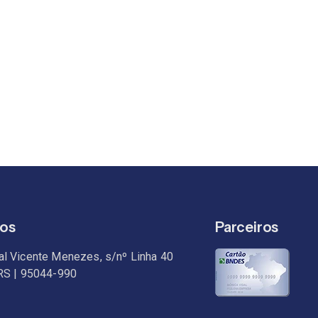
os
Parceiros
al Vicente Menezes, s/nº Linha 40
 RS | 95044-990